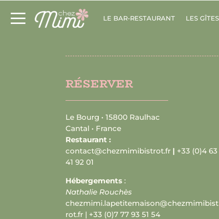
LE BAR-RESTAURANT
LES GÎTE
RÉSERVER
Le Bourg • 15800 Raulhac
Cantal • France
Restaurant
:
contact@chezmimibistrot.fr
|
+33 (0)4 63
41 92 01
Hébergements
:
Nathalie Rouchès
chezmimi.lapetitemaison@chezmimibist
rot.fr
|
+33 (0)7 77 93 51 54